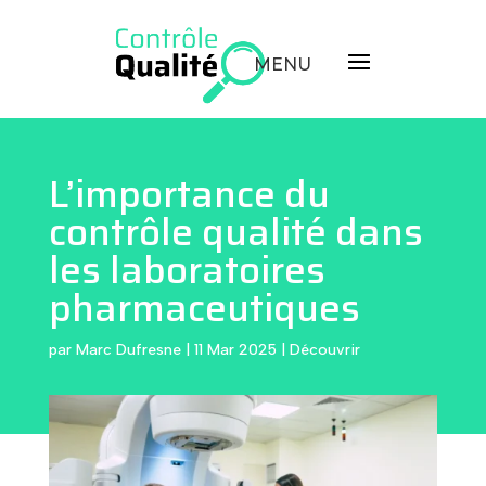
L’importance du
contrôle qualité dans
les laboratoires
pharmaceutiques
par
Marc Dufresne
|
11 Mar 2025
|
Découvrir