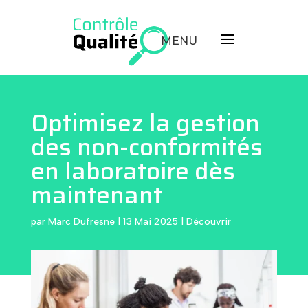
Optimisez la gestion
des non-conformités
en laboratoire dès
maintenant
par
Marc Dufresne
|
13 Mai 2025
|
Découvrir